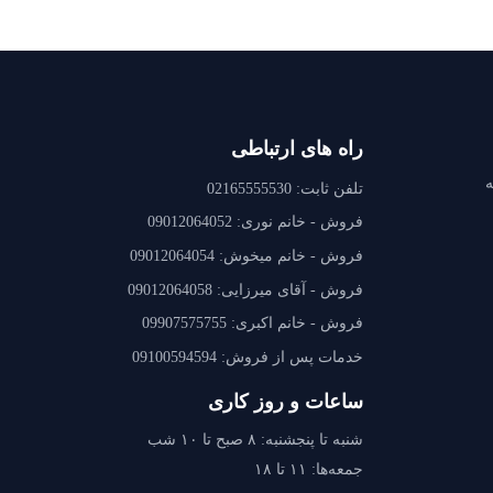
راه های ارتباطی
ه
تلفن ثابت:
02165555530
فروش - خانم نوری:
09012064052
فروش - خانم میخوش:
09012064054
فروش - آقای میرزایی:
09012064058
فروش - خانم اکبری:
09907575755
خدمات پس از فروش:
09100594594
ساعات و روز کاری
شنبه تا پنجشنبه: ۸ صبح تا ۱۰ شب
جمعه‌ها: ۱۱ تا ۱۸