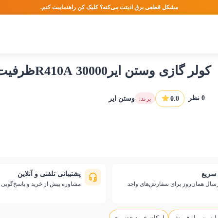
مشکل قطعی برق اذیتت می‌کنه؟ کلیک کن راهنماییت کنم.
کولر گازی وستن ایر30000 R410Aظرفیت سرد و گرم مدل WS-R304HC
0
نظر
0.0
:برند
وستن ایر
سریع
پشتیبانی تلفنی و آنلاین
رسال همان‌روز برای سفارش‌های واجد
مشاوره پیش از خرید و پاسخ‌گوی
ات پس از فروش
امکان خرید حضوری