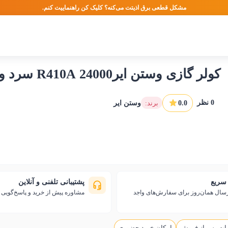
مشکل قطعی برق اذیتت می‌کنه؟ کلیک کن راهنماییت کنم.
کولر گازی وستن ایر24000 R410A سرد و گرم مدل WS-R244HC
0
نظر
0.0
:برند
وستن ایر
سریع
پشتیبانی تلفنی و آنلاین
رسال همان‌روز برای سفارش‌های واجد
مشاوره پیش از خرید و پاسخ‌گوی
ات پس از فروش
امکان خرید حضوری