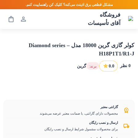
مشکل قطعی برق اذیتت می‌کنه؟ کلیک کن راهنماییت کنم.
فروشگاه
آقای تأسیسات
کولر گازی گرین 18000 مدل Diamond series –
H18P1T1/R1-J
0
نظر
0.0
:برند
گرین
گارانتی معتبر
محصولات دارای گارانتی، با ضمانت معتبر عرضه می‌شوند
ارسال و نصب رایگان
برای محصولات مشمول شرایط ارسال و نصب رایگان