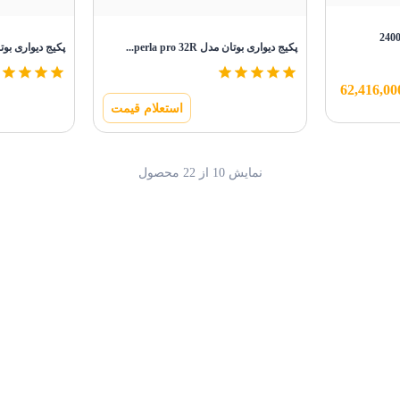
پکیج دیواری بوتان مدل perla pro 32R...
پکیج دیواری بوتان مدل 28R
62,416,00
استعلام قیمت
نمایش
10
از
22
محصول