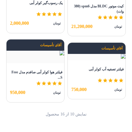
پک رسوب‌گیر کولر آبی
کیت موتور BLDC مدل spm6 (380
وات)
2,000,000
تومان
21,200,000
تومان
آقای تأسیسات
آقای تأسیسات
فیلتر تصفیه آب کولر آبی
فیلتر هوا کولر آبی صافدم مدل Free
S...
750,000
تومان
950,000
تومان
نمایش
10
از
16
محصول